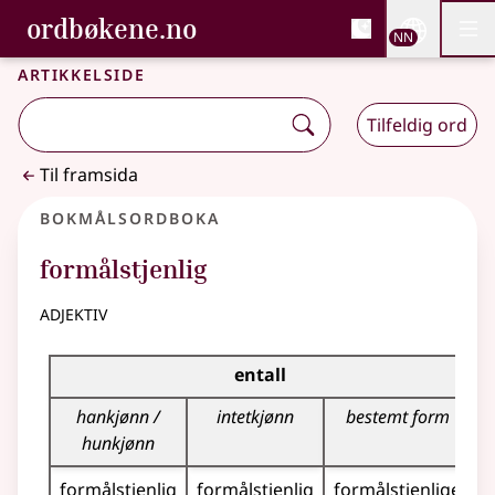
, Bokmålsordboka og N
ordbøkene.no
Nettsi
NN
Men
Gå til hovudinnhald
Tilgjenge
Bokmålsordboka og Nynorskordboka
Artikkelside
Tilfeldig ord
Til framsida
Bokmålsordboka
formålstjenlig
adjektiv
Bøyingstabell for dette adjektivet
entall
hankjønn /
intetkjønn
bestemt form
hunkjønn
formålstjenlig
formålstjenlig
formålstjenlige
f