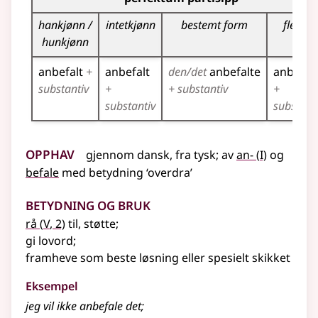
hankjønn /
intetkjønn
bestemt form
flertall
hunkjønn
anbefalt
+
anbefalt
den/det
anbefalte
anbefal
substantiv
+
+ substantiv
+
substantiv
substant
Opphav
1
gjennom
dansk
,
fra
tysk
;
av
an-
(
I)
og
befale
med
betydning
‘overdra’
Betydning og bruk
5
rå
(
V
, 2)
til, støtte
;
gi lovord
;
framheve som beste løsning
eller
spesielt skikket
Eksempel
jeg vil ikke
anbefale
det
;