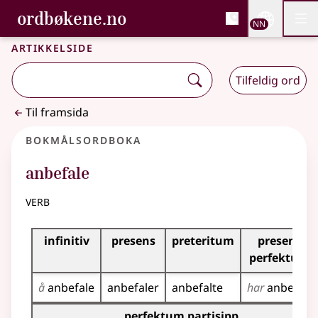
, Bokmålsordboka og N
ordbøkene.no
Nettsi
NN
Men
Gå til hovudinnhald
Tilgjenge
Bokmålsordboka og Nynorskordboka
Artikkelside
Tilfeldig ord
Til framsida
Bokmålsordboka
anbefale
verb
Bøyingstabell for dette verbet
infinitiv
presens
preteritum
presens
perfektum
å
anbefale
anbefaler
anbefalte
har
anbefalt
Bøyingstabell for dette verbet (partisippformer)
perfektum partisipp