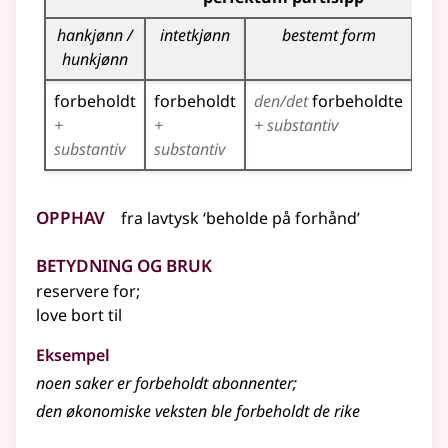
hankjønn /
intetkjønn
bestemt form
hunkjønn
forbeholdt
forbeholdt
den/det
forbeholdte
for
+
+
+ substantiv
+ s
substantiv
substantiv
Opphav
fra
lavtysk
‘beholde på forhånd’
Betydning og bruk
reservere for
;
love bort til
Eksempel
noen saker er forbeholdt abonnenter
;
den økonomiske veksten ble forbeholdt de rike