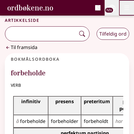
, Bokmålsordboka og N
ordbøkene.no
Nettsi
NN
Men
Gå til hovudinnhald
Tilgjenge
Bokmålsordboka og Nynorskordboka
Artikkelside
Tilfeldig ord
Til framsida
Bokmålsordboka
forbeholde
verb
Bøyingstabell for dette verbet
infinitiv
presens
preteritum
pres
perfe
å
forbeholde
forbeholder
forbeholdt
har
forb
Bøyingstabell for dette verbet (partisippformer)
perfektum partisipp