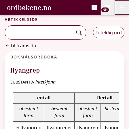
, Bokmålsordboka og N
ordbøkene.no
Nettsi
NN
Men
Gå til hovudinnhald
Tilgjenge
Bokmålsordboka og Nynorskordboka
Artikkelside
Tilfeldig ord
Til framsida
Bokmålsordboka
flyangrep
substantiv
intetkjønn
Bøyingstabell for dette substantivet
entall
flertall
ubestemt
bestemt
ubestemt
bestemt fo
form
form
form
et
flyangrep
flyangrepet
flyangrep
flyangrepa