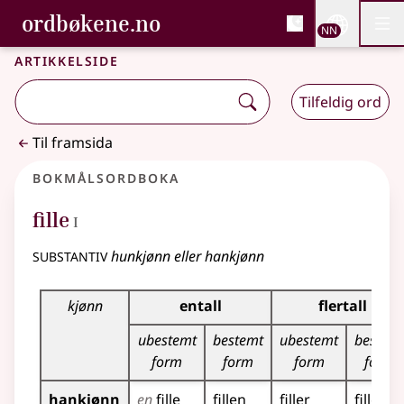
, Bokmålsordboka og N
ordbøkene.no
Nettsi
NN
Men
Gå til hovudinnhald
Tilgjenge
Bokmålsordboka og Nynorskordboka
Artikkelside
Tilfeldig ord
Til framsida
Bokmålsordboka
1
fille
I
substantiv
hunkjønn eller hankjønn
Bøyingstabell for dette substantivet
kjønn
entall
flertall
ubestemt
bestemt
ubestemt
bestem
form
form
form
form
hankjønn
en
fille
fillen
filler
fillene