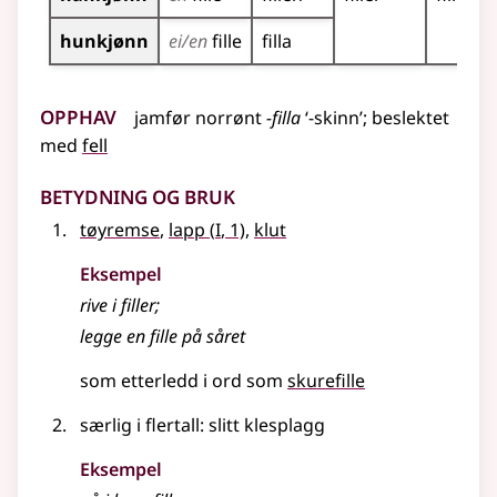
hunkjønn
ei/en
fille
filla
Opphav
jamfør
norrønt
-filla
‘-skinn’
;
beslektet
med
fell
Betydning og bruk
1
tøyremse
,
lapp
(
I
, 1)
,
klut
Eksempel
rive i filler
;
legge en
fille
på såret
som etterledd i ord som
skurefille
særlig i flertall: slitt klesplagg
Eksempel