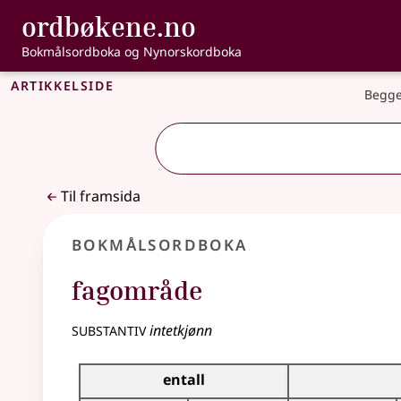
, Bokmålsordbo
ordbøkene.no
Gå til hovudinnhald
Tilgjenge
Bokmålsordboka og Nynorskordboka
Artikkelside
Begge
Til framsida
Bokmålsordboka
fagområde
substantiv
intetkjønn
Bøyingstabell for dette substantivet
entall