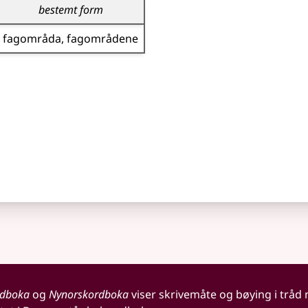
bestemt form
fagområda
fagområdene
rdboka
og
Nynorskordboka
viser skrivemåte og bøying i tråd