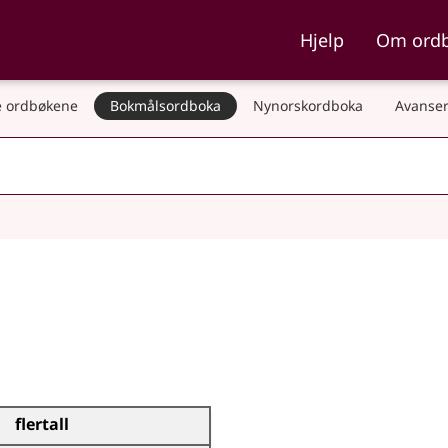
ka og Nynorskordboka
Hjelp
Om ord
 ordbøkene
Bokmålsordboka
Nynorskordboka
Avanser
flertall