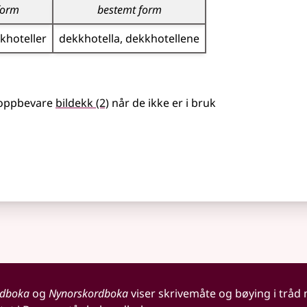
form
bestemt form
khoteller
dekkhotella
dekkhotellene
 oppbevare
bildekk
(2)
når de ikke er i bruk
rdboka
og
Nynorskordboka
viser skrivemåte og bøying i tråd