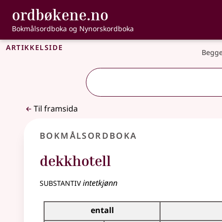
, Bokmålsordbo
ordbøkene.no
Gå til hovudinnhald
Tilgjenge
Bokmålsordboka og Nynorskordboka
Artikkelside
Begge
Til framsida
Bokmålsordboka
dekkhotell
substantiv
intetkjønn
Bøyingstabell for dette substantivet
entall