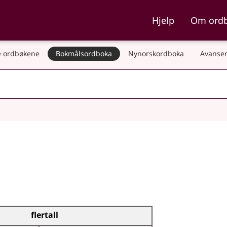
ka og Nynorskordboka
Hjelp
Om ord
 ordbøkene
Bokmålsordboka
Nynorskordboka
Avanser
flertall