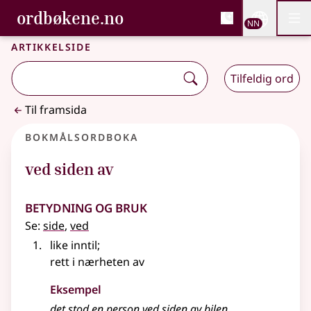
, Bokmålsordboka og N
ordbøkene.no
Nettsi
NN
Men
Gå til hovudinnhald
Tilgjenge
Bokmålsordboka og Nynorskordboka
Artikkelside
Tilfeldig ord
Til framsida
Bokmålsordboka
ved siden av
Betydning og bruk
Se:
side
,
ved
like inntil
;
rett i nærheten av
Eksempel
det stod en person ved siden av bilen