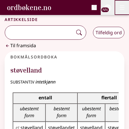
, Bokmålsordboka og N
ordbøkene.no
Nettsi
NN
Men
Gå til hovudinnhald
Tilgjenge
Bokmålsordboka og Nynorskordboka
Artikkelside
Tilfeldig ord
Til framsida
Bokmålsordboka
støvelland
substantiv
intetkjønn
Bøyingstabell for dette substantivet
entall
flertall
ubestemt
bestemt
ubestemt
bestemt 
form
form
form
et
støvelland
støvellandet
støvelland
støvellan