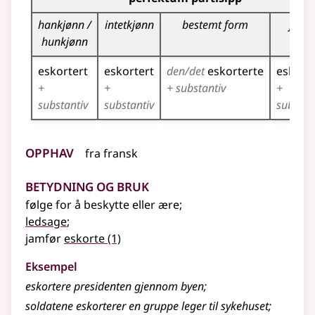
hankjønn /
intetkjønn
bestemt form
flerta
hunkjønn
eskortert
eskortert
den/det
eskorterte
eskort
+
+
+ substantiv
+
substantiv
substantiv
substan
Opphav
fra
fransk
Betydning og bruk
følge for å beskytte eller ære
;
ledsage
;
jamfør
eskorte
(1)
Eksempel
eskortere presidenten gjennom byen
;
soldatene eskorterer en gruppe leger til sykehuset
;