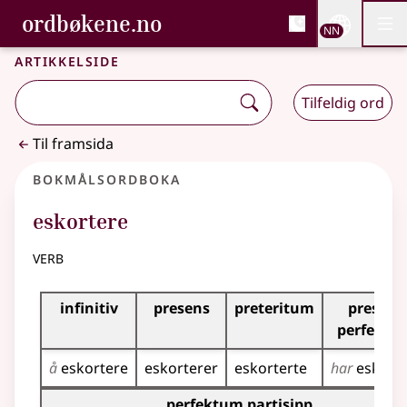
, Bokmålsordboka og N
ordbøkene.no
Nettsi
NN
Men
Gå til hovudinnhald
Tilgjenge
Bokmålsordboka og Nynorskordboka
Artikkelside
Tilfeldig ord
Til framsida
Bokmålsordboka
eskortere
verb
Bøyingstabell for dette verbet
infinitiv
presens
preteritum
presens
perfektu
å
eskortere
eskorterer
eskorterte
har
eskorte
Bøyingstabell for dette verbet (partisippformer)
perfektum partisipp