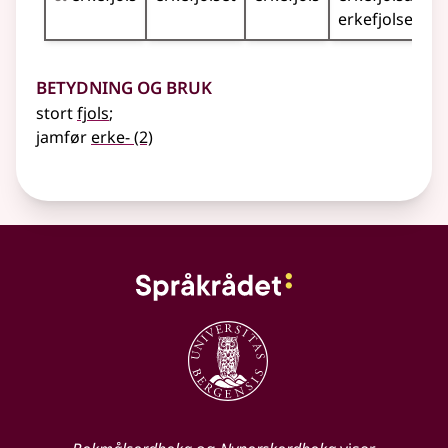
erkefjolsene
Betydning og bruk
stort
fjols
;
jamfør
erke-
(2)