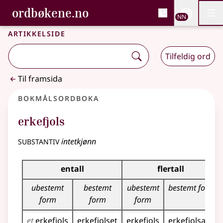
, Bokmålsordboka og N
ordbøkene.no
Nettsi
NN
Men
Gå til hovudinnhald
Tilgjenge
Bokmålsordboka og Nynorskordboka
Artikkelside
Tilfeldig ord
Til framsida
Bokmålsordboka
erkefjols
substantiv
intetkjønn
Bøyingstabell for dette substantivet
entall
flertall
ubestemt
bestemt
ubestemt
bestemt form
form
form
form
et
erkefjols
erkefjolset
erkefjols
erkefjolsa