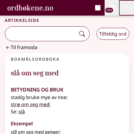
, Bokmålsordboka og N
ordbøkene.no
Nettsi
NN
Men
Gå til hovudinnhald
Tilgjenge
Bokmålsordboka og Nynorskordboka
Artikkelside
Tilfeldig ord
Til framsida
Bokmålsordboka
slå om seg med
Betydning og bruk
stadig bruke mye av noe
;
strø om seg med
;
Se:
slå
Eksempel
slå om seg med penger
;