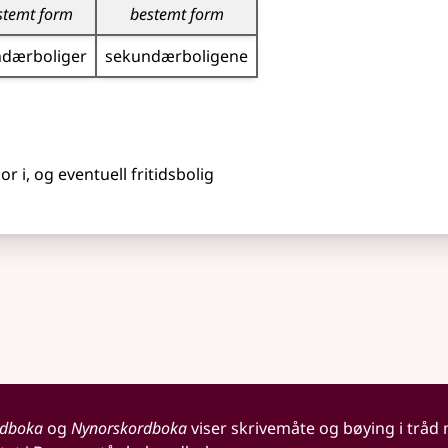
stemt form
bestemt form
dær­boliger
sekundær­boligene
or i, og eventuell fritidsbolig
rdboka
og
Nynorskordboka
viser skrivemåte og bøying i tråd