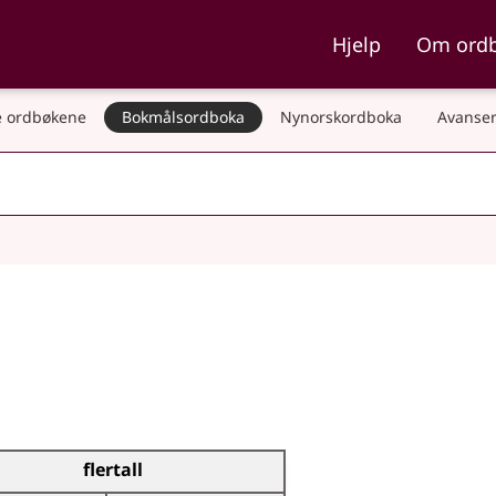
ka og Nynorskordboka
Hjelp
Om ord
 ordbøkene
Bokmålsordboka
Nynorskordboka
Avanser
flertall