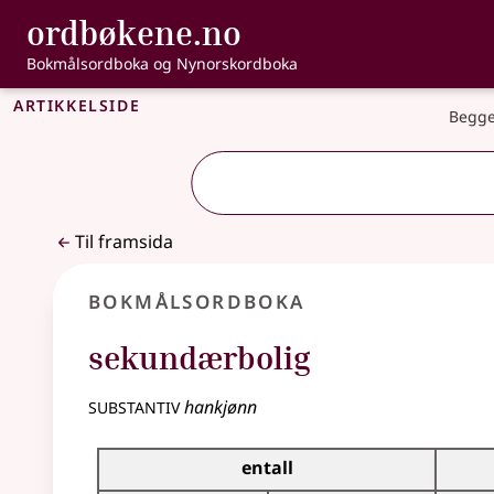
, Bokmålsordbo
ordbøkene.no
Gå til hovudinnhald
Tilgjenge
Bokmålsordboka og Nynorskordboka
Artikkelside
Begge
Til framsida
Bokmålsordboka
sekundærbolig
substantiv
hankjønn
Bøyingstabell for dette substantivet
entall