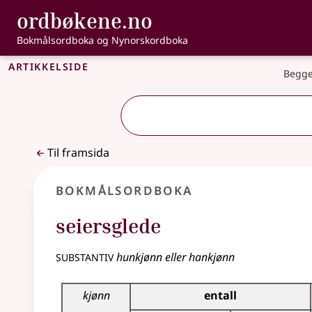
, Bokmålsordbo
ordbøkene.no
Gå til hovudinnhald
Tilgjenge
Bokmålsordboka og Nynorskordboka
Artikkelside
Begge
Til framsida
Bokmålsordboka
seiersglede
substantiv
hunkjønn eller hankjønn
Bøyingstabell for dette substantivet
kjønn
entall