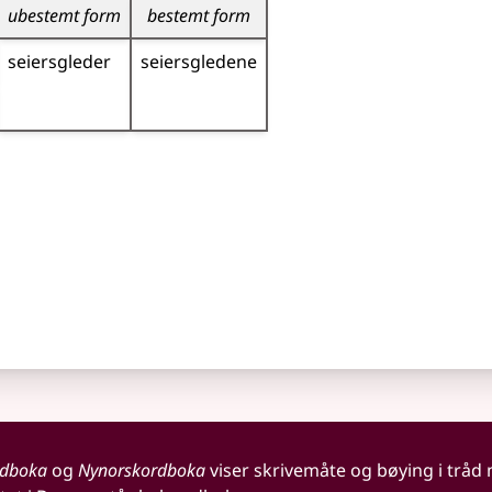
ubestemt form
bestemt form
seiers­gleder
seiers­gledene
rdboka
og
Nynorskordboka
viser skrivemåte og bøying i tråd