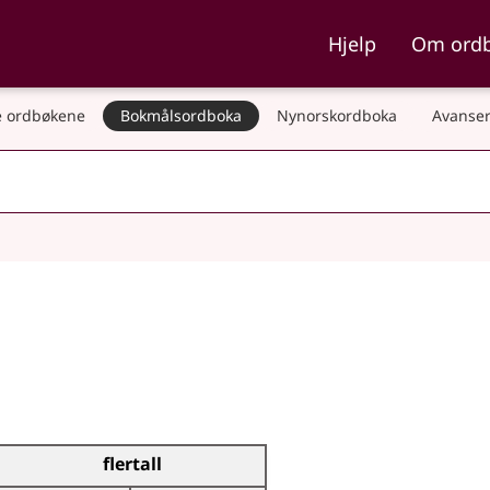
ka og Nynorskordboka
Hjelp
Om ord
 ordbøkene
Bokmålsordboka
Nynorskordboka
Avanser
flertall