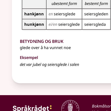
ubestemt form
bestemt form
hankjønn
en
seiers­glede
seiers­gleden
hunkjønn
ei/en
seiers­glede
seiers­gleda
Betydning og bruk
glede over å ha vunnet noe
Eksempel
det var jubel og seiersglede i salen
Bokmålso