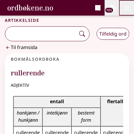
, Bokmålsordboka og N
ordbøkene.no
Nettsi
NN
Men
Gå til hovudinnhald
Tilgjenge
Bokmålsordboka og Nynorskordboka
Artikkelside
Tilfeldig ord
Til framsida
Bokmålsordboka
rullerende
adjektiv
Bøyingstabell for dette adjektivet
entall
flertall
hankjønn /
intetkjønn
bestemt
hunkjønn
form
rullerende
rullerende
rullerende
rullerende