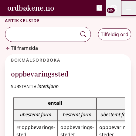
, Bokmålsordboka og N
ordbøkene.no
Nettsi
NN
Men
Gå til hovudinnhald
Tilgjenge
Bokmålsordboka og Nynorskordboka
Artikkelside
Tilfeldig ord
Til framsida
Bokmålsordboka
oppbevaringssted
substantiv
intetkjønn
Bøyingstabell for dette substantivet
entall
fler
ubestemt form
bestemt form
ubestemt form
et
oppbevarings­
oppbevarings­
oppbevarings­
sted
stedet
steder