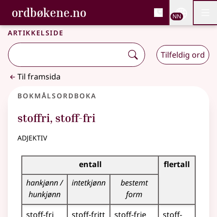
, Bokmålsordboka og N
ordbøkene.no
Nettsi
NN
Men
Gå til hovudinnhald
Tilgjenge
Bokmålsordboka og Nynorskordboka
Artikkelside
Tilfeldig ord
Til framsida
Bokmålsordboka
stoffri
,
stoff-fri
adjektiv
Bøyingstabell for dette adjektivet
entall
flertall
hankjønn /
intetkjønn
bestemt
hunkjønn
form
stoff-fri
stoff-fritt
stoff-frie
stoff-