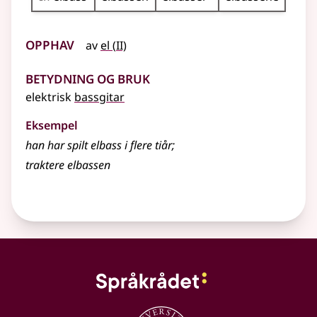
Opphav
2
av
el
(
II)
Betydning og bruk
elektrisk
bassgitar
Eksempel
han har spilt elbass i flere tiår
;
traktere elbassen