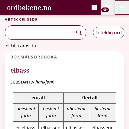
, Bokmålsordboka og N
ordbøkene.no
Nettsi
NN
Men
Gå til hovudinnhald
Tilgjenge
Bokmålsordboka og Nynorskordboka
Artikkelside
Tilfeldig ord
Til framsida
Bokmålsordboka
elbass
substantiv
hankjønn
Bøyingstabell for dette substantivet
entall
flertall
ubestemt
bestemt
ubestemt
bestemt
form
form
form
form
en
elbass
elbassen
elbasser
elbassene