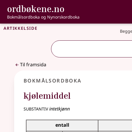
, Bokmålsordbo
ordbøkene.no
Gå til hovudinnhald
Tilgjenge
Bokmålsordboka og Nynorskordboka
Artikkelside
Begge
Til framsida
Bokmålsordboka
kjølemiddel
substantiv
intetkjønn
Bøyingstabell for dette substantivet
entall