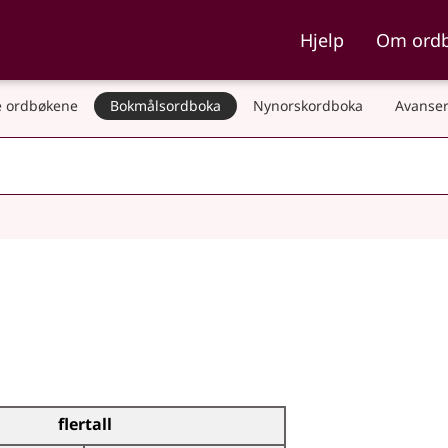
ka og Nynorskordboka
Hjelp
Om ord
 ordbøkene
Bokmålsordboka
Nynorskordboka
Avanser
flertall