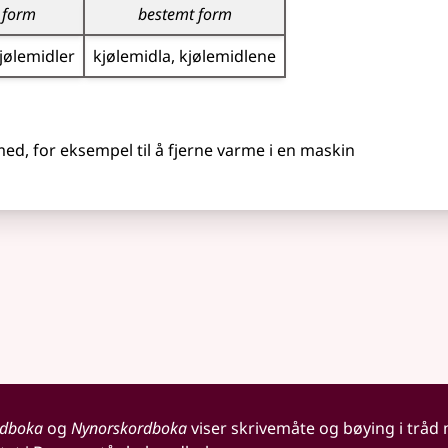
 form
bestemt form
jøle­midler
kjøle­midla
kjøle­midlene
 med,
for eksempel
til å fjerne varme i en maskin
rdboka
og
Nynorskordboka
viser skrivemåte og bøying i tråd