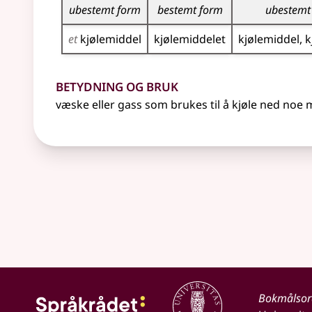
ubestemt form
bestemt form
ubestemt
et
kjøle­middel
kjøle­middelet
kjøle­middel
k
Betydning og bruk
væske eller gass som brukes til å kjøle ned noe
Bokmålso