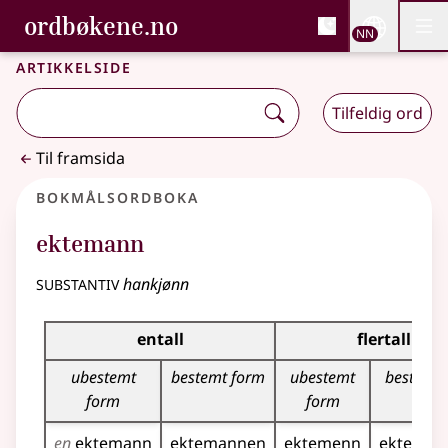
, Bokmålsordboka og N
ordbøkene.no
Nettsi
NN
Men
Gå til hovudinnhald
Tilgjenge
Bokmålsordboka og Nynorskordboka
Artikkelside
Tilfeldig ord
Til framsida
Bokmålsordboka
ektemann
substantiv
hankjønn
Bøyingstabell for dette substantivet
entall
flertall
ubestemt
bestemt form
ubestemt
bestemt 
form
form
en
ektemann
ektemannen
ektemenn
ektemen