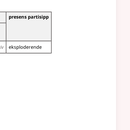
presens partisipp
iv
eksploderende