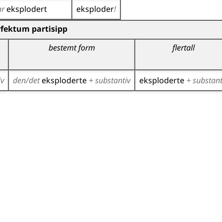
ar
eksplodert
eksploder
!
)
fektum partisipp
bestemt form
flertall
iv
den/det
eksploderte
+ substantiv
eksploderte
+ substant