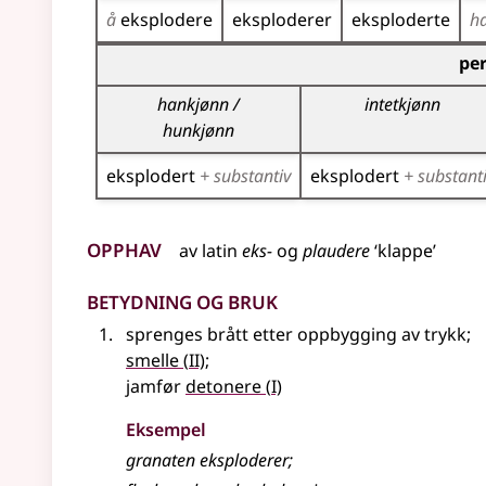
å
eksplodere
eksploderer
eksploderte
h
Bøyingstabell for dette verbet (partisippformer
per
hankjønn /
intetkjønn
hunkjønn
eksplodert
+ substantiv
eksplodert
+ substant
Opphav
av
latin
eks-
og
plaudere
‘klappe’
Betydning og bruk
sprenges brått etter oppbygging av trykk
;
2
smelle
(
II)
;
1
jamfør
detonere
(
I)
Eksempel
granaten eksploderer
;