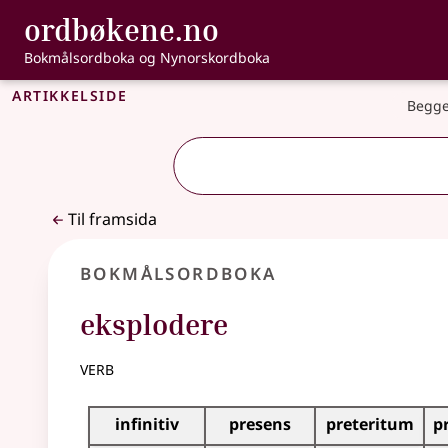
, Bokmålsordbo
ordbøkene.no
Gå til hovudinnhald
Tilgjenge
Bokmålsordboka og Nynorskordboka
Artikkelside
Begge
Til framsida
Bokmålsordboka
eksplodere
verb
Bøyingstabell for dette verbet
infinitiv
presens
preteritum
p