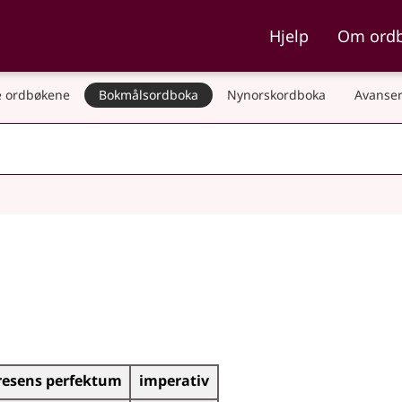
ka og Nynorskordboka
Hjelp
Om ord
 ordbøkene
Bokmålsordboka
Nynorskordboka
Avanser
resens perfektum
imperativ