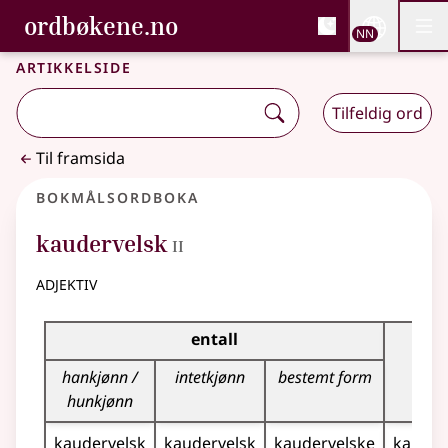
, Bokmålsordboka og N
ordbøkene.no
Nettsi
NN
Men
Gå til hovudinnhald
Tilgjenge
Bokmålsordboka og Nynorskordboka
Artikkelside
Tilfeldig ord
Til framsida
Bokmålsordboka
2
kaudervelsk
II
adjektiv
Bøyingstabell for dette adjektivet
entall
fler
hankjønn /
intetkjønn
bestemt form
hunkjønn
kaudervelsk
kaudervelsk
kaudervelske
kauder