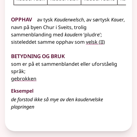
Opphav
av
tysk
Kauderwelsch
, av sørtysk
Kauer
,
navn på byen Chur i Sveits, trolig
sammenblanding
med
kaudern
‘pludre’
;
2
sisteleddet samme opphav som
velsk
(
II)
Betydning og bruk
som er på et sammenblandet eller uforståelig
språk
;
gebrokken
Eksempel
de forstod ikke så mye av den kaudervelske
plapringen