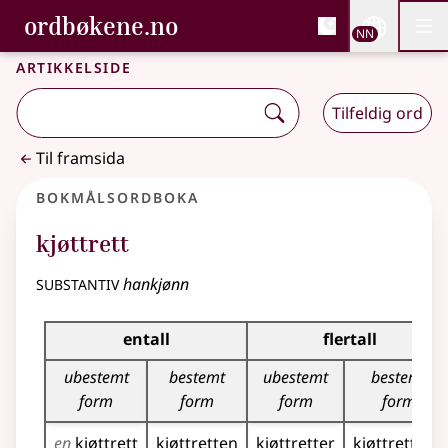
, Bokmålsordboka og N
ordbøkene.no
Nettsi
NN
Men
Gå til hovudinnhald
Tilgjenge
Bokmålsordboka og Nynorskordboka
Artikkelside
Tilfeldig ord
Til framsida
Bokmålsordboka
kjøttrett
substantiv
hankjønn
Bøyingstabell for dette substantivet
entall
flertall
ubestemt
bestemt
ubestemt
bestemt
form
form
form
form
en
kjøttrett
kjøttretten
kjøttretter
kjøttrettene