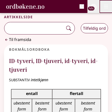
, Bokmålsordboka og N
ordbøkene.no
Nettsi
NN
Men
Gå til hovudinnhald
Tilgjenge
Bokmålsordboka og Nynorskordboka
Artikkelside
Tilfeldig ord
Til framsida
Bokmålsordboka
ID-tyveri
,
ID-tjuveri
,
id-tyveri
,
id-
tjuveri
substantiv
intetkjønn
Bøyingstabell for dette substantivet
entall
flertall
ubestemt
bestemt
ubestemt
bestemt
form
form
form
form