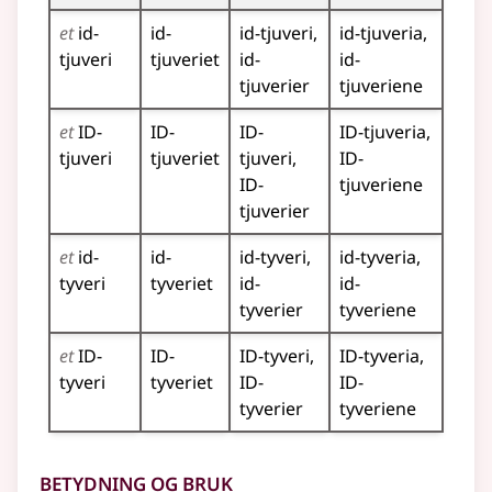
et
id-
id-
id-tjuveri
id-tjuveria
tjuveri
tjuveriet
id-
id-
tjuverier
tjuveriene
et
ID-
ID-
ID-
ID-tjuveria
tjuveri
tjuveriet
tjuveri
ID-
ID-
tjuveriene
tjuverier
et
id-
id-
id-tyveri
id-tyveria
tyveri
tyveriet
id-
id-
tyverier
tyveriene
et
ID-
ID-
ID-tyveri
ID-tyveria
tyveri
tyveriet
ID-
ID-
tyverier
tyveriene
Betydning og bruk