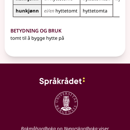
hunkjønn
ei/en
hyttetomt
hyttetomta
Betydning og bruk
tomt til å bygge hytte på
Bokmålsordboka
og
Nynorskordboka
viser