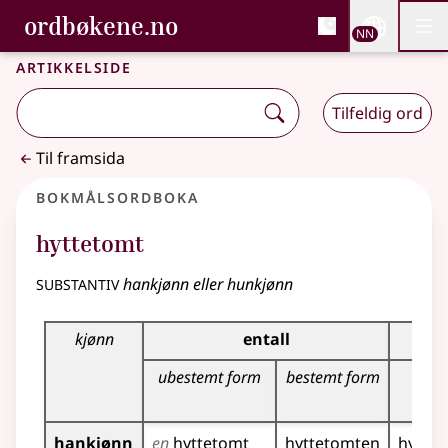
, Bokmålsordboka og N
ordbøkene.no
Nettsi
NN
Men
Gå til hovudinnhald
Tilgjenge
Bokmålsordboka og Nynorskordboka
Artikkelside
Tilfeldig ord
Til framsida
Bokmålsordboka
hyttetomt
substantiv
hankjønn eller hunkjønn
Bøyingstabell for dette substantivet
kjønn
entall
ubestemt form
bestemt form
ubes
fo
hankjønn
en
hyttetomt
hyttetomten
hytte