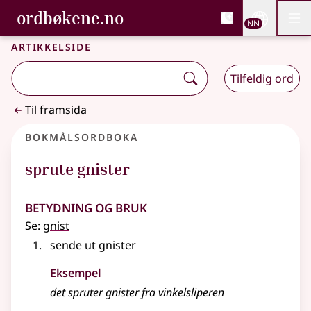
, Bokmålsordboka og N
ordbøkene.no
Nettsi
NN
Men
Gå til hovudinnhald
Tilgjenge
Bokmålsordboka og Nynorskordboka
Artikkelside
Tilfeldig ord
Til framsida
Bokmålsordboka
sprute gnister
Betydning og bruk
Se:
gnist
sende ut gnister
Eksempel
det spruter gnister fra vinkelsliperen