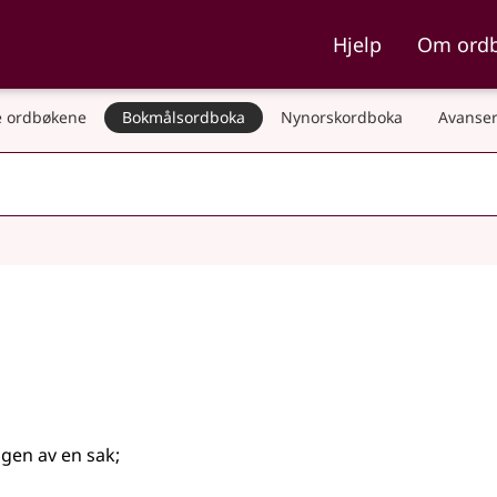
ka og Nynorskordboka
Hjelp
Om ord
 ordbøkene
Bokmålsordboka
Nynorskordboka
Avanser
ngen av en sak
;