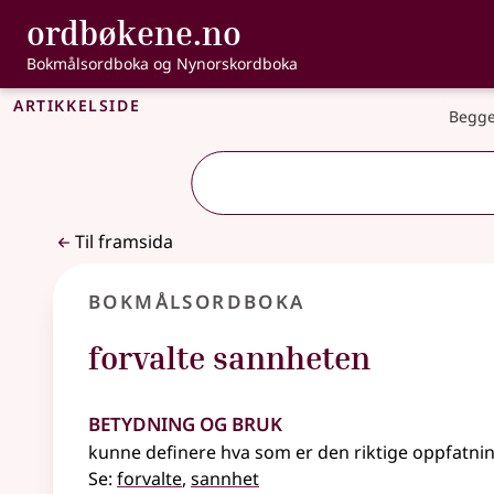
, Bokmålsordbo
ordbøkene.no
Gå til hovudinnhald
Tilgjenge
Bokmålsordboka og Nynorskordboka
Artikkelside
Begge
Til framsida
Bokmålsordboka
forvalte sannheten
Betydning og bruk
kunne definere hva som er den riktige oppfatni
Se:
forvalte
,
sannhet