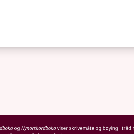
rdboka
og
Nynorskordboka
viser skrivemåte og bøying i tråd