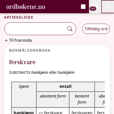
, Bokmålsordboka og N
ordbøkene.no
Nettsi
NN
Men
Gå til hovudinnhald
Tilgjenge
Bokmålsordboka og Nynorskordboka
Artikkelside
Tilfeldig ord
Til framsida
Bokmålsordboka
ferskvare
substantiv
hankjønn eller hunkjønn
Bøyingstabell for dette substantivet
kjønn
entall
ubestemt form
bestemt
ubestem
form
form
hankjønn
en
ferskvare
ferskvaren
ferskvar