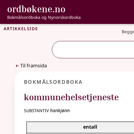
, Bokmålsordbo
ordbøkene.no
Gå til hovudinnhald
Tilgjenge
Bokmålsordboka og Nynorskordboka
Artikkelside
Begge
Til framsida
Bokmålsordboka
kommunehelsetjeneste
substantiv
hankjønn
Bøyingstabell for dette substantivet
entall