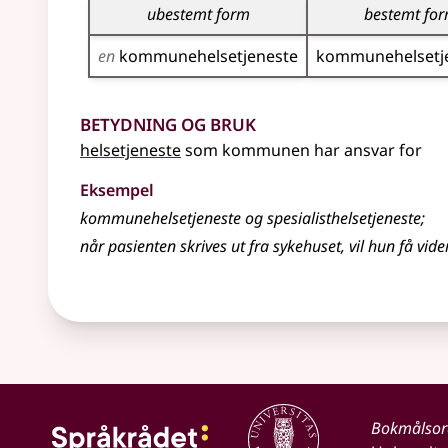
ubestemt form
bestemt fo
en
kommune­helsetjeneste
kommune­helsetj
Betydning og bruk
helsetjeneste
som kommunen har ansvar for
Eksempel
kommunehelsetjeneste og spesialisthelsetjeneste
;
når pasienten skrives ut fra sykehuset, vil hun få v
Bokmålso