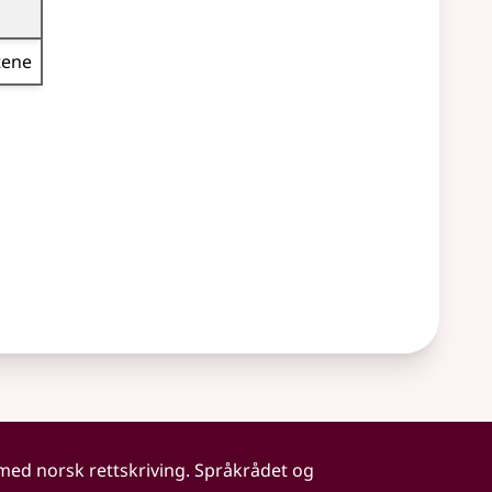
tene
 med norsk rettskriving. Språkrådet og