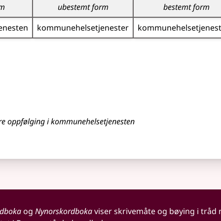
rm
ubestemt form
bestemt form
enesten
kommune­helsetjenester
kommune­helsetjenes
idere oppfølging i kommunehelsetjenesten
rdboka
og
Nynorskordboka
viser skrivemåte og bøying i tråd