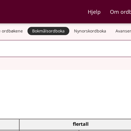
ka og Nynorskordboka
Hjelp
Om ord
 ordbøkene
Bokmålsordboka
Nynorskordboka
Avanser
flertall