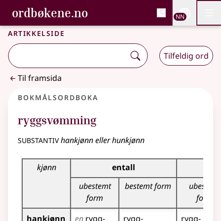
, Bokmålsordboka og N
ordbøkene.no
Nettsi
NN
Men
Gå til hovudinnhald
Tilgjenge
Bokmålsordboka og Nynorskordboka
Artikkelside
Tilfeldig ord
Til framsida
Bokmålsordboka
ryggsvømming
substantiv
hankjønn eller hunkjønn
Bøyingstabell for dette substantivet
kjønn
entall
ubestemt
bestemt form
ubestemt
form
form
hankjønn
en
rygg­
rygg­
rygg­