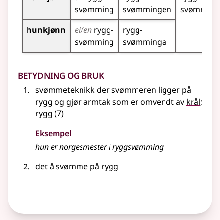
svømming
svømmingen
svømming
hunkjønn
ei/en
rygg­
rygg­
svømming
svømminga
Betydning og bruk
svømmeteknikk der svømmeren ligger på
rygg og gjør armtak som er omvendt av
krål
;
rygg
(7)
Eksempel
hun er norgesmester i ryggsvømming
det å svømme på rygg