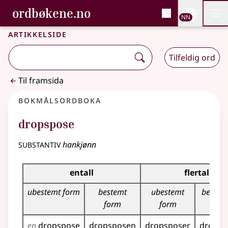
, Bokmålsordboka og N
ordbøkene.no
Nettsi
NN
Men
Gå til hovudinnhald
Tilgjenge
Bokmålsordboka og Nynorskordboka
Artikkelside
Tilfeldig ord
Til framsida
Bokmålsordboka
dropspose
substantiv
hankjønn
Bøyingstabell for dette substantivet
entall
flertall
ubestemt form
bestemt
ubestemt
bestem
form
form
en
dropspose
dropsposen
dropsposer
dropsp