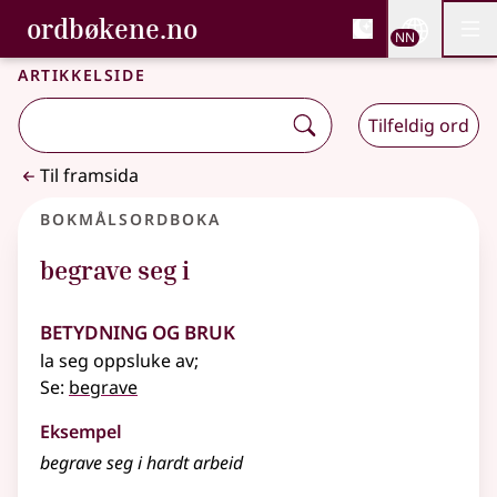
, Bokmålsordboka og N
ordbøkene.no
Nettsi
NN
Men
Gå til hovudinnhald
Tilgjenge
Bokmålsordboka og Nynorskordboka
Artikkelside
Tilfeldig ord
Til framsida
Bokmålsordboka
begrave seg i
Betydning og bruk
la seg oppsluke av
;
Se:
begrave
Eksempel
begrave seg i hardt arbeid