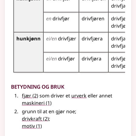
drivfjærer
en
drivfjør
drivfjøren
drivfjør
drivfjører
hunkjønn
ei/en
drivfjær
drivfjæra
drivfjær
drivfjærer
ei/en
drivfjør
drivfjøra
drivfjør
drivfjører
Betydning og bruk
fjær
(2)
som driver et
urverk
eller annet
maskineri
(1)
grunn til at en gjør noe
;
drivkraft
(2)
;
motiv
(1)