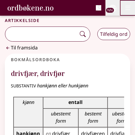
, Bokmålsordboka og N
ordbøkene.no
Nettsi
NN
Men
Gå til hovudinnhald
Tilgjenge
Bokmålsordboka og Nynorskordboka
Artikkelside
Tilfeldig ord
Til framsida
Bokmålsordboka
drivfjær
,
drivfjør
substantiv
hankjønn eller hunkjønn
Bøyingstabell for dette substantivet
kjønn
entall
fl
ubestemt
bestemt
ubestemt
form
form
form
hankjønn
en
drivfjær
drivfjæren
drivfjær