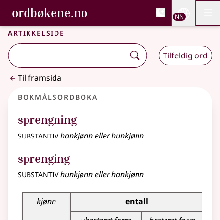
, Bokmålsordboka og N
ordbøkene.no
Nettsi
NN
Men
Gå til hovudinnhald
Tilgjenge
Bokmålsordboka og Nynorskordboka
Artikkelside
Tilfeldig ord
Til framsida
Bokmålsordboka
sprengning
substantiv
hankjønn eller hunkjønn
sprenging
substantiv
hunkjønn eller hankjønn
Bøyingstabell for dette substantivet
kjønn
entall