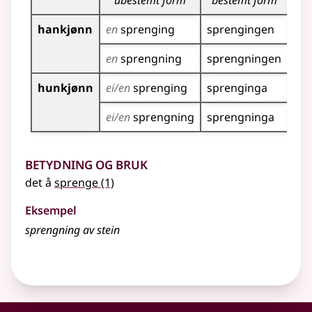
ubestemt form
bestemt form
ube
hankjønn
en
sprenging
sprengingen
spr
en
sprengning
sprengningen
spr
hunkjønn
ei/en
sprenging
sprenginga
spr
ei/en
sprengning
sprengninga
spr
Betydning og bruk
det å
sprenge
(1)
Eksempel
sprengning av stein