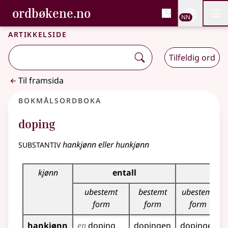
, Bokmålsordboka og N
ordbøkene.no
Nettsi
NN
Men
Gå til hovudinnhald
Tilgjenge
Bokmålsordboka og Nynorskordboka
Artikkelside
Tilfeldig ord
Til framsida
Bokmålsordboka
doping
substantiv
hankjønn eller hunkjønn
Bøyingstabell for dette substantivet
kjønn
entall
flert
ubestemt
bestemt
ubestemt
form
form
form
hankjønn
en
doping
dopingen
dopinger