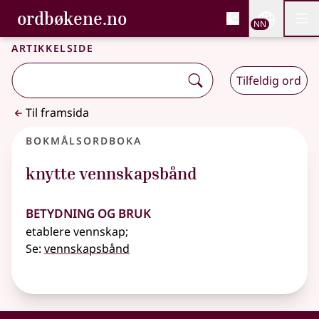
, Bokmålsordboka og N
ordbøkene.no
Nettsi
NN
Men
Gå til hovudinnhald
Tilgjenge
Bokmålsordboka og Nynorskordboka
Artikkelside
Tilfeldig ord
Til framsida
Bokmålsordboka
knytte vennskapsbånd
Betydning og bruk
etablere vennskap
;
Se:
vennskapsbånd