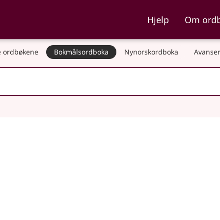
ka og Nynorskordboka
Hjelp
Om ord
 ordbøkene
Bokmålsordboka
Nynorskordboka
Avanser