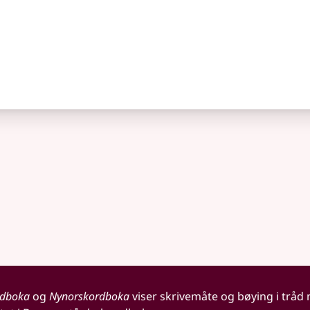
rdboka
og
Nynorskordboka
viser skrivemåte og bøying i tråd