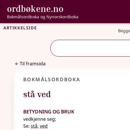
, Bokmålsordbo
ordbøkene.no
Gå til hovudinnhald
Tilgjenge
Bokmålsordboka og Nynorskordboka
Artikkelside
Begge
Til framsida
Bokmålsordboka
stå ved
Betydning og bruk
vedkjenne seg
;
Se:
stå
,
ved