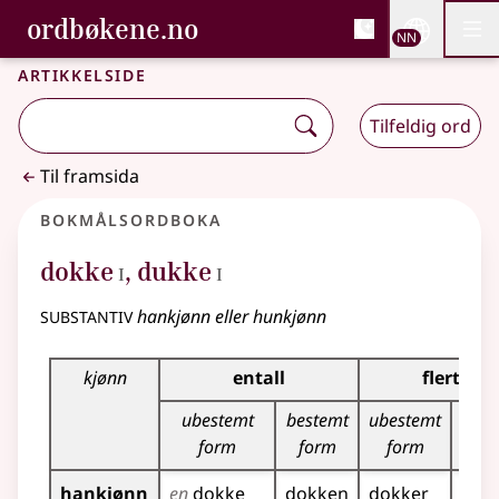
, Bokmålsordboka og N
ordbøkene.no
Nettsi
NN
Men
Gå til hovudinnhald
Tilgjenge
Bokmålsordboka og Nynorskordboka
Artikkelside
Tilfeldig ord
Til framsida
Bokmålsordboka
1
1
dokke
,
dukke
I
I
substantiv
hankjønn eller hunkjønn
Bøyingstabell for dette substantivet
kjønn
entall
flertall
ubestemt
bestemt
ubestemt
bes
form
form
form
fo
hankjønn
en
dokke
dokken
dokker
dok