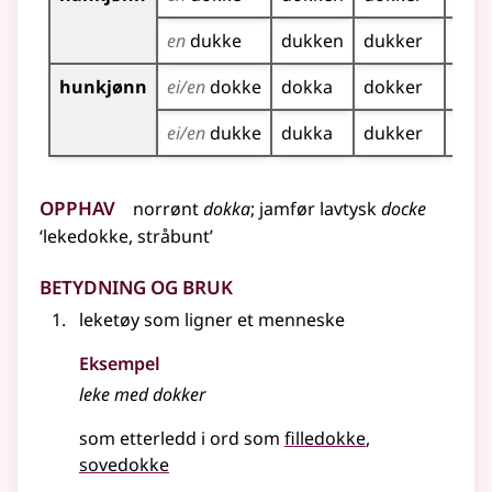
en
dukke
dukken
dukker
duk
hunkjønn
ei/en
dokke
dokka
dokker
dok
ei/en
dukke
dukka
dukker
duk
Opphav
norrønt
dokka
;
jamfør
lavtysk
docke
‘lekedokke, stråbunt’
Betydning og bruk
leketøy som ligner et menneske
Eksempel
leke med
dokker
som etterledd i ord som
filledokke
sovedokke