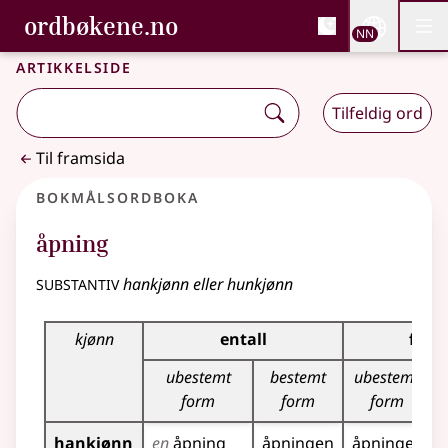
, Bokmålsordboka og N
ordbøkene.no
Nettsi
NN
Men
Gå til hovudinnhald
Tilgjenge
Bokmålsordboka og Nynorskordboka
Artikkelside
Tilfeldig ord
Til framsida
Bokmålsordboka
åpning
substantiv
hankjønn eller hunkjønn
Bøyingstabell for dette substantivet
kjønn
entall
flert
ubestemt
bestemt
ubestemt
form
form
form
hankjønn
en
åpning
åpningen
åpninger
å