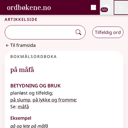
, Bokmålsordboka og N
ordbøkene.no
Nettsi
NN
Men
Gå til hovudinnhald
Tilgjenge
Bokmålsordboka og Nynorskordboka
Artikkelside
Tilfeldig ord
Til framsida
Bokmålsordboka
på måfå
Betydning og bruk
planløst og tilfeldig
;
på slump
,
på lykke og fromme
;
Se:
måfå
Eksempel
gå og lete på
måfå