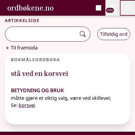
, Bokmålsordboka og N
ordbøkene.no
Nettsi
NN
Men
Gå til hovudinnhald
Tilgjenge
Bokmålsordboka og Nynorskordboka
Artikkelside
Tilfeldig ord
Til framsida
Bokmålsordboka
stå ved en korsvei
Betydning og bruk
måtte gjøre et viktig valg, være ved skillevei
;
Se:
korsvei