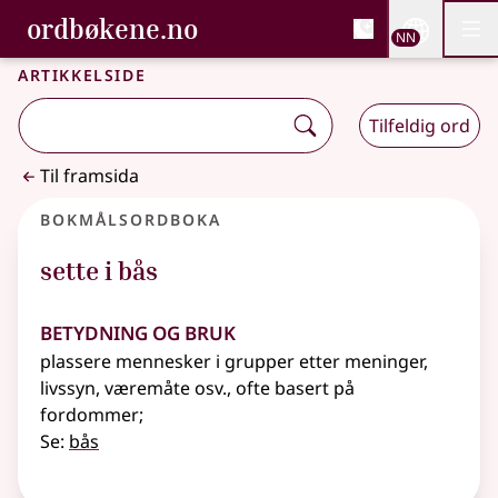
, Bokmålsordboka og N
ordbøkene.no
Nettsi
NN
Men
Gå til hovudinnhald
Tilgjenge
Bokmålsordboka og Nynorskordboka
Artikkelside
Tilfeldig ord
Til framsida
Bokmålsordboka
sette i bås
Betydning og bruk
plassere mennesker i grupper etter meninger,
livssyn, væremåte
osv.
, ofte basert på
fordommer
;
Se:
bås