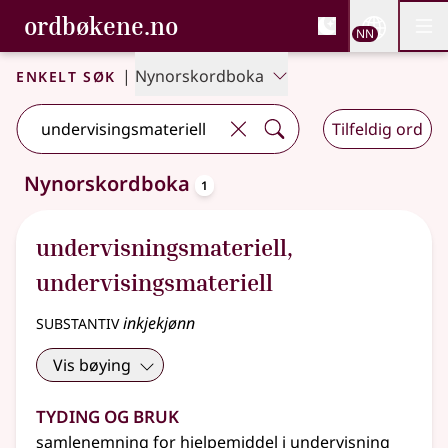
, Bokmålsordboka og N
ordbøkene.no
Nettsi
NN
Men
Gå til hovudinnhald
Tilgjenge
Bokmålsordboka og Nynorskordboka
Enkelt søk
|
Nynorskordboka
Tilfeldig ord
oppslagsord
Nynorskordboka
1
Eitt treff
.
Ytterlegare søkjeforslag tilgjengelege
undervisningsmateriell
,
undervisingsmateriell
substantiv
inkjekjønn
Vis bøying
Tyding og bruk
samlenemning for hjelpemiddel i undervisning