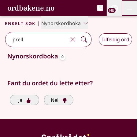
, Bokmålsordboka og N
ordbøkene.no
Nettsi
NB
Men
Gå til hovedinnhold
Tilgjengelighet
Bokmålsordboka og Nynorskordboka
Enkelt søk
|
Nynorskordboka
Tilfeldig ord
oppslagsord
Nynorskordboka
0
Søkeforslag tilgjengelige
Fant du ordet du lette etter?
Ja
Nei