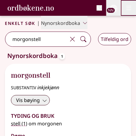
, Bokmålsordboka og N
ordbøkene.no
Nettsi
NN
Men
Gå til hovudinnhald
Tilgjenge
Bokmålsordboka og Nynorskordboka
Enkelt søk
|
Nynorskordboka
Tilfeldig ord
oppslagsord
Nynorskordboka
1
Eitt treff
.
Ytterlegare søkjeforslag tilgjengelege
morgonstell
substantiv
inkjekjønn
Vis bøying
Tyding og bruk
stell
(1)
om morgonen
Døme