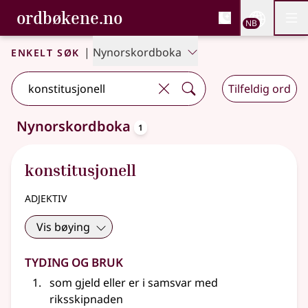
, Bokmålsordboka og N
ordbøkene.no
Nettsi
NB
Men
Gå til hovedinnhold
Tilgjengelighet
Bokmålsordboka og Nynorskordboka
Enkelt søk
|
Nynorskordboka
Tilfeldig ord
oppslagsord
Nynorskordboka
1
Ett treff
.
Ytterligere søkeforslag tilgjengelige
konstitusjonell
adjektiv
Vis bøying
Tyding og bruk
som gjeld eller er i samsvar med
riksskipnaden