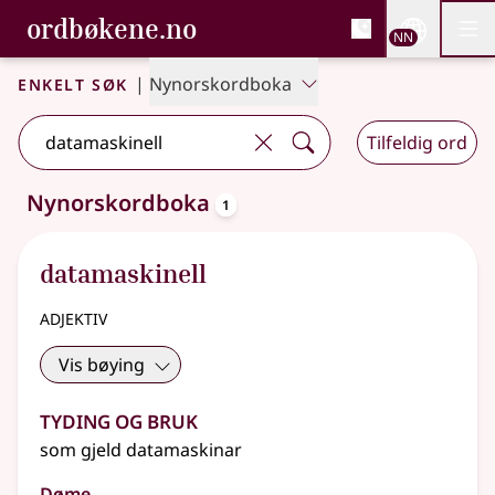
, Bokmålsordboka og N
ordbøkene.no
Nettsi
NN
Men
Gå til hovudinnhald
Tilgjenge
Bokmålsordboka og Nynorskordboka
Enkelt søk
|
Nynorskordboka
Tilfeldig ord
oppslagsord
Nynorskordboka
1
Eitt treff
.
Ytterlegare søkjeforslag tilgjengelege
datamaskinell
adjektiv
Vis bøying
Tyding og bruk
som gjeld datamaskinar
Døme