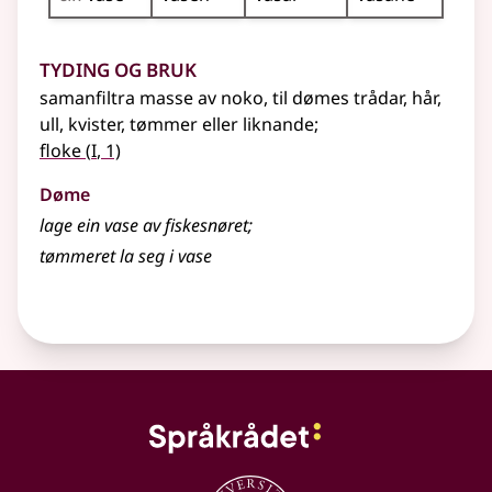
Tyding og bruk
samanfiltra masse av noko,
til dømes
trådar, hår,
ull, kvister, tømmer eller liknande
;
1
floke
(
I
, 1)
Døme
lage ein vase av fiskesnøret
;
tømmeret la seg i vase