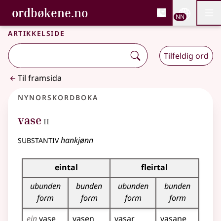
, Bokmålsordboka og N
ordbøkene.no
Nettsi
NN
Men
Gå til hovudinnhald
Tilgjenge
Bokmålsordboka og Nynorskordboka
Artikkelside
Tilfeldig ord
Til framsida
Nynorskordboka
2
vase
II
substantiv
hankjønn
Bøyningstabell for dette substantivet
eintal
fleirtal
ubunden
bunden
ubunden
bunden
form
form
form
form
ein
vase
vasen
vasar
vasane