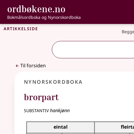
, Bokmålsordbo
ordbøkene.no
Gå til hovedinnhold
Tilgjengelighet
Bokmålsordboka og Nynorskordboka
Artikkelside
Begge
Til forsiden
Nynorskordboka
brorpart
substantiv
hankjønn
Bøyningstabell for dette substantivet
eintal
fleirt