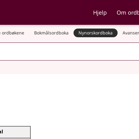
ka og Nynorskordboka
Hjelp
Om ord
 ordbøkene
Bokmålsordboka
Nynorskordboka
Avanser
al