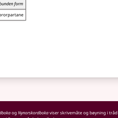
bunden form
brorpartane
dboka
og
Nynorskordboka
viser skrivemåte og bøyning i tråd