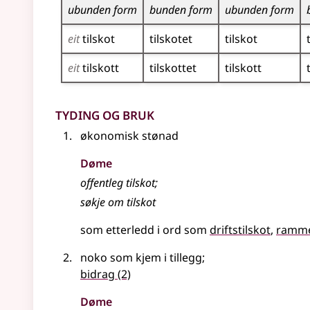
ubunden form
bunden form
ubunden form
eit
tilskot
tilskotet
tilskot
eit
tilskott
tilskottet
tilskott
Tyding og bruk
økonomisk stønad
Døme
offentleg
tilskot
;
søkje om
tilskot
som etterledd i ord som
driftstilskot
ramme
noko som kjem i tillegg
;
bidrag
(2)
Døme