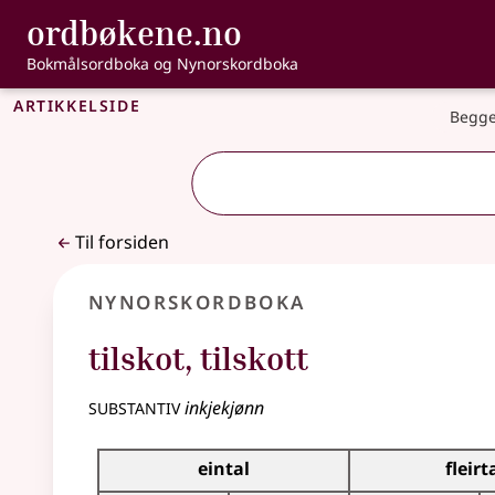
, Bokmålsordbo
ordbøkene.no
Gå til hovedinnhold
Tilgjengelighet
Bokmålsordboka og Nynorskordboka
Artikkelside
Begge
Til forsiden
Nynorskordboka
tilskot
,
tilskott
substantiv
inkjekjønn
Bøyningstabell for dette substantivet
eintal
fleirt