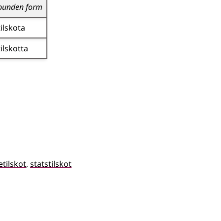
bunden form
tilskota
tilskotta
tilskot
statstilskot