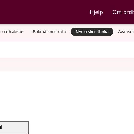
ka og Nynorskordboka
Hjelp
Om ord
 ordbøkene
Bokmålsordboka
Nynorskordboka
Avanser
al